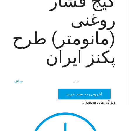
گیج فشار
روغنی
(مانومتر) طرح
پکنز ایران
صاف
سایز
افزودن به سبد خرید
ویژگی های محصول: