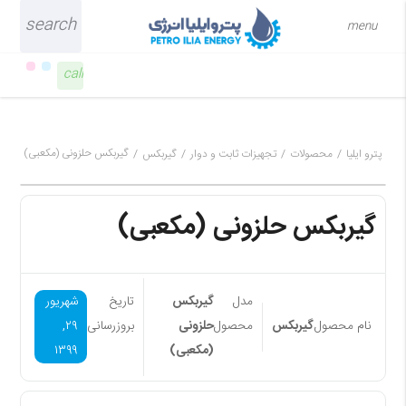
search
close
menu
call
۰۲۶-۳۴۰۹۲۱۳۷
گیربکس حلزونی (مکعبی)
پترو ایلیا
محصولات
تجهیزات ثابت و دوار
گیربکس
گیربکس حلزونی (مکعبی)
مدل
گیربکس
تاریخ
شهریور
نام محصول
گیربکس
محصول
حلزونی
بروزرسانی
۲۹,
(مکعبی)
۱۳۹۹