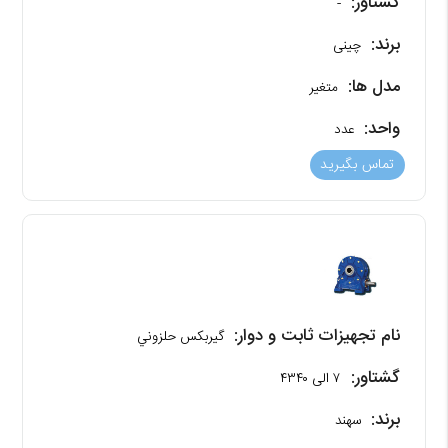
گشتاور:
-
برند:
چینی
مدل ها:
متغیر
واحد:
عدد
تماس بگیرید
نام تجهیزات ثابت و دوار:
گیربکس حلزوني
گشتاور:
۷ الی ۴۳۴۰
برند:
سهند