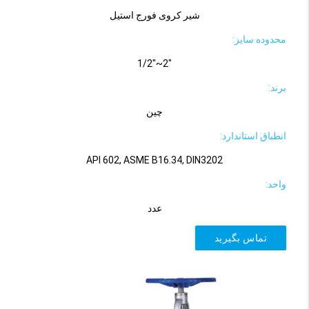
شیر کروی فورج استیل
محدوده سایز:
"2~"1/2
برند:
چین
انطباق استاندارد:
API 602, ASME B16.34, DIN3202
واحد:
عدد
تماس بگیرید