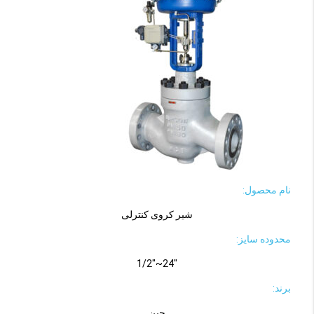
نام محصول:
شیر کروی کنترلی
محدوده سایز:
"24~"1/2
برند:
چین