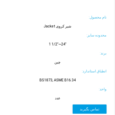
نام محصول:
شیر کروی Jacket
محدوده سایز:
"24~"1/2 1
برند:
چین
انطباق استاندارد:
BS1873, ASME B16.34
واحد:
عدد
تماس بگیرید