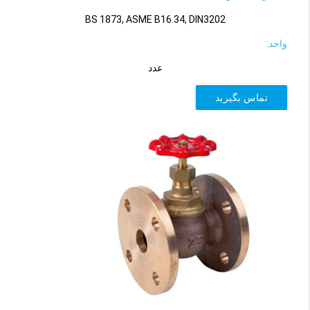
BS 1873, ASME B16.34, DIN3202
واحد:
عدد
تماس بگیرید