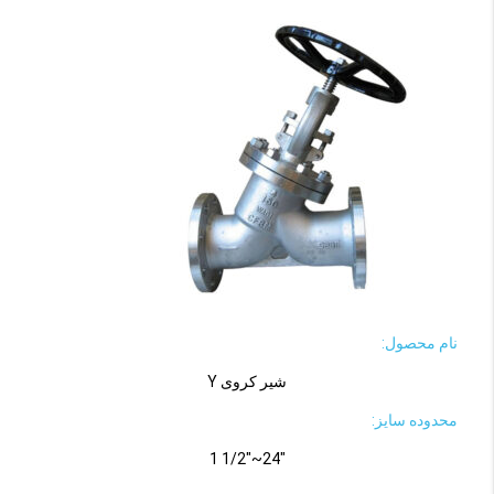
نام محصول:
شیر کروی Y
محدوده سایز:
"24~"1/2 1