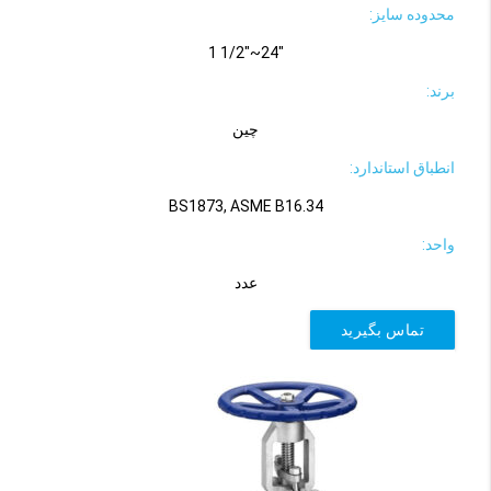
محدوده سایز:
"24~"1/2 1
برند:
چین
انطباق استاندارد:
BS1873, ASME B16.34
واحد:
عدد
تماس بگیرید