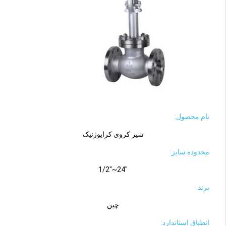
نام محصول:
شیر کروی کرایوژنیک
محدوده سایز:
"24~"1/2
برند:
چین
انطباق استاندارد: