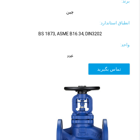
برند:
چین
انطباق استاندارد:
BS 1873, ASME B16.34, DIN3202
واحد:
عدد
تماس بگیرید