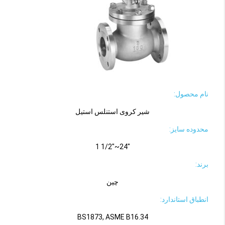
نام محصول:
شیر کروی استنلس استیل
محدوده سایز:
"24~"1/2 1
برند:
چین
انطباق استاندارد:
BS1873, ASME B16.34