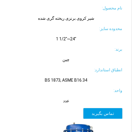
نام محصول:
شیر کروی برنزی ریخته گری شده
محدوده سایز:
"24~"1/2 1
برند:
چین
انطباق استاندارد:
BS 1873, ASME B16.34
واحد:
عدد
تماس بگیرید