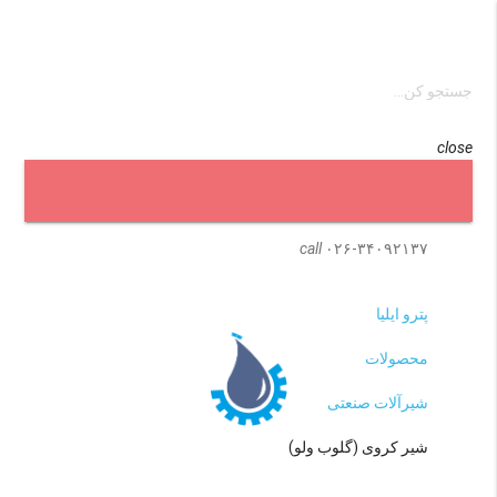
close
menu
search
call
۰۲۶-۳۴۰۹۲۱۳۷
پترو ایلیا
محصولات
شیرآلات صنعتی
شیر کروی (گلوب ولو)