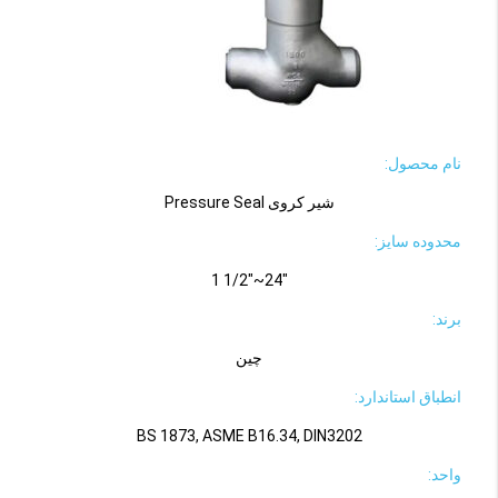
نام محصول:
شیر کروی Pressure Seal
محدوده سایز:
"24~"1/2 1
برند:
چین
انطباق استاندارد:
BS 1873, ASME B16.34, DIN3202
واحد: