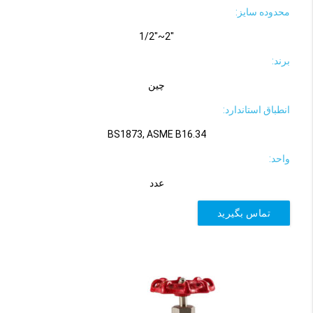
محدوده سایز:
"2~"1/2
برند:
چین
انطباق استاندارد:
BS1873, ASME B16.34
واحد:
عدد
تماس بگیرید