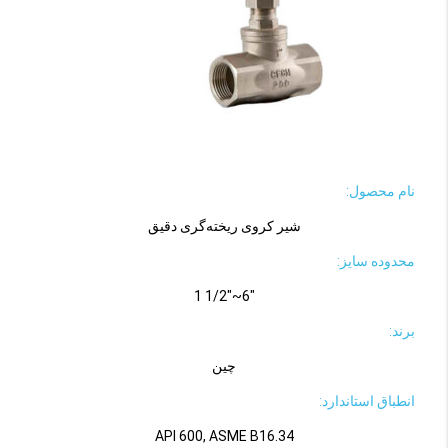
نام محصول:
شیر کروی ریخته‌گری دقیق
محدوده سایز:
"6~"1/2 1
برند:
چین
انطباق استاندارد:
API 600, ASME B16.34