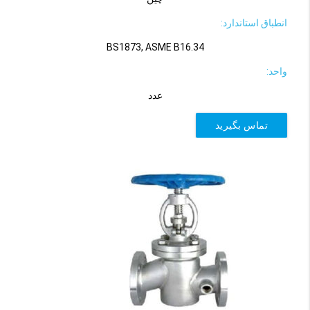
انطباق استاندارد:
BS1873, ASME B16.34
واحد:
عدد
تماس بگیرید