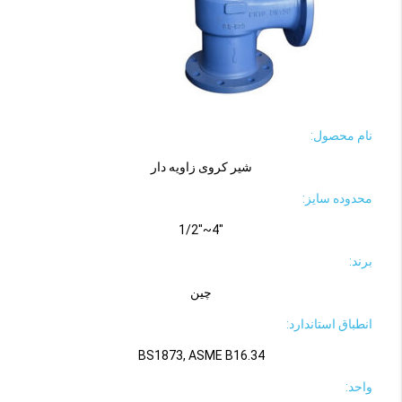
نام محصول:
شیر کروی زاویه دار
محدوده سایز:
"4~"1/2
برند:
چین
انطباق استاندارد:
BS1873, ASME B16.34
واحد: