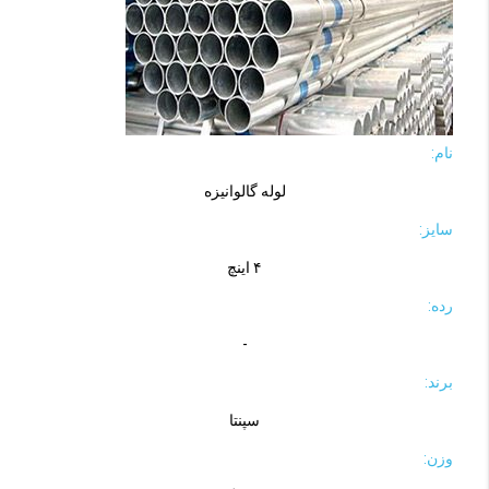
نام:
لوله گالوانیزه
سایز:
۴ اینچ
رده:
-
برند:
سپنتا
وزن: