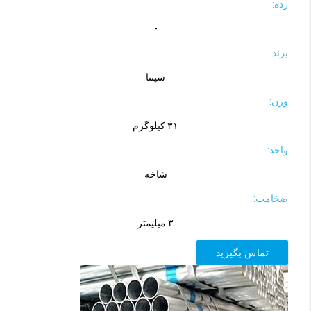
رده:
-
برند:
سپنتا
وزن:
۳۱ کیلوگرم
واحد:
شاخه
ضخامت:
۳ میلیمتر
تماس بگیرید