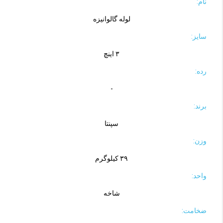
نام:
لوله گالوانیزه
سایز:
۳ اینچ
رده:
-
برند:
سپنتا
وزن:
۳۹ کیلوگرم
واحد:
شاخه
ضخامت: