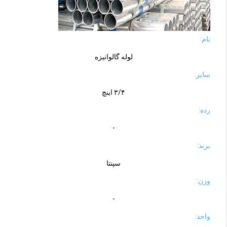
نام:
لوله گالوانیزه
سایز:
۳/۴ اینچ
رده:
-
برند:
سپنتا
وزن:
-
واحد: