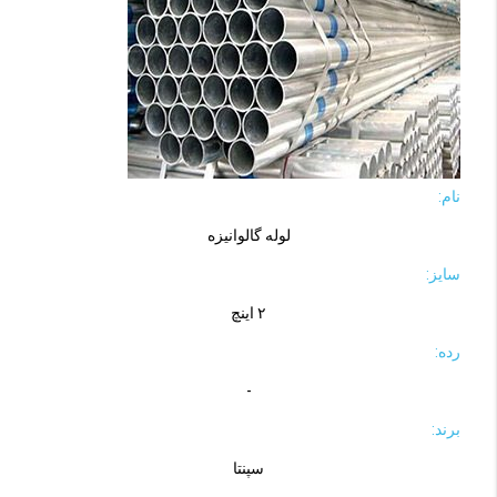
نام:
لوله گالوانیزه
سایز:
۲ اینچ
رده:
-
برند:
سپنتا