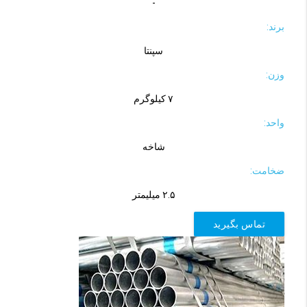
-
برند:
سپنتا
وزن:
۷ کیلوگرم
واحد:
شاخه
ضخامت:
۲.۵ میلیمتر
تماس بگیرید