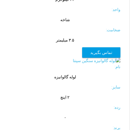
واحد:
شاخه
ضخامت:
۳.۵ ميليمتر
تماس بگیرید
نام:
لوله گالوانیزه
سایز:
۲ اینچ
رده:
-
برند: