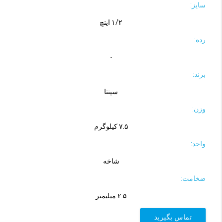
سایز:
۱/۲ اینچ
رده:
-
برند:
سپنتا
وزن:
۷.۵ کیلوگرم
واحد:
شاخه
ضخامت:
۲.۵ میلیمتر
تماس بگیرید