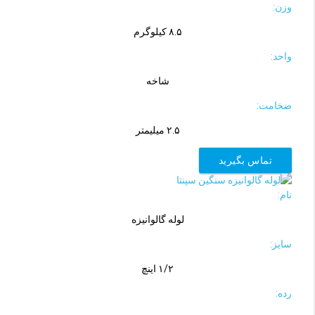
وزن:
۸.۵ کیلوگرم
واحد:
شاخه
ضخامت:
۲.۵ میلیمتر
تماس بگیرید
نام:
لوله گالوانیزه
سایز:
۱/۲ اینچ
رده: