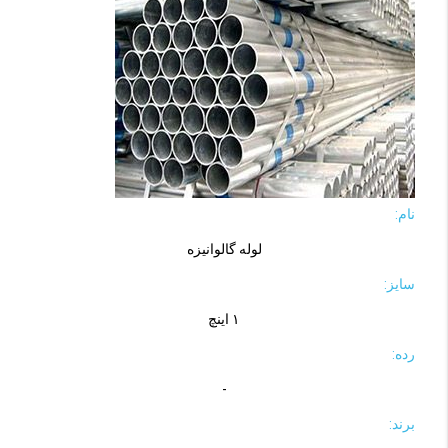
نام:
لوله گالوانیزه
سایز:
۱ اینچ
رده:
-
برند: