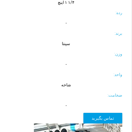
۱/۴ ۱ اینچ
رده:
-
برند:
سپنتا
وزن:
-
واحد:
شاخه
ضخامت:
-
تماس بگیرید