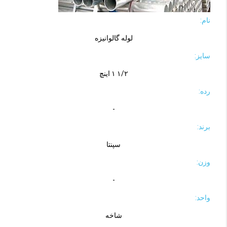
نام:
لوله گالوانیزه
سایز:
۱/۲ ۱ اینچ
رده:
-
برند:
سپنتا
وزن:
-
واحد:
شاخه