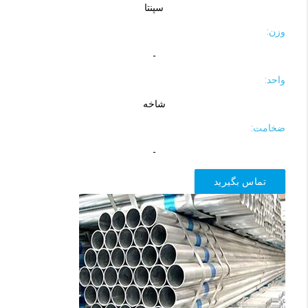
سپنتا
وزن:
-
واحد:
شاخه
ضخامت:
-
تماس بگیرید