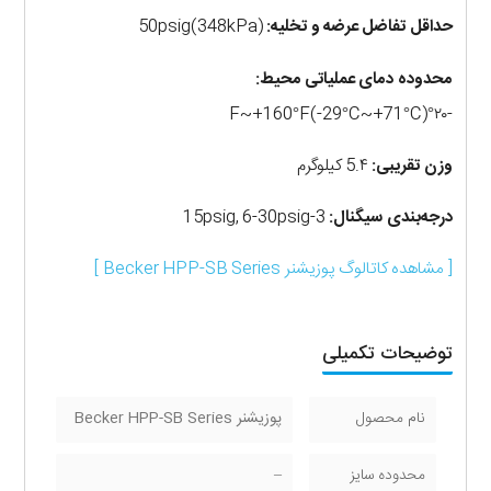
حداقل تفاضل عرضه و تخلیه:
50psig(348kPa)
محدوده دمای عملیاتی محیط:
-۲۰°F~+160°F(-29°C~+71°C)
وزن تقریبی:
5.۴ کیلوگرم
درجه‌بندی سیگنال:
3-15psig, 6-30psig
[ مشاهده کاتالوگ پوزیشنر Becker HPP-SB Series ]
توضیحات تکمیلی
نام محصول
پوزیشنر Becker HPP-SB Series
محدوده سایز
–