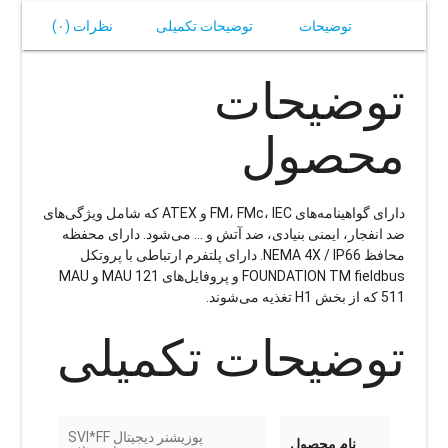
توضیحات
توضیحات تکمیلی
نظرات (۰)
توضیحات
محصول
دارای گواهینامه‌های FM، FMc، IEC و ATEX که شامل ویژگی‌های
ضد انفجار، ایمنی بنیادی، ضد آتش و … می‌شود. دارای محفظه
محافظ NEMA 4X / IP66. دارای پلتفرم ارتباطی با پروتکل
FOUNDATION TM fieldbus و پروفایل‌های MAU 121 و MAU
511 که از بخش H1 تغذیه می‌شوند.
توضیحات تکمیلی
پوزیشنر دیجیتال SVI*FF
نام محصول