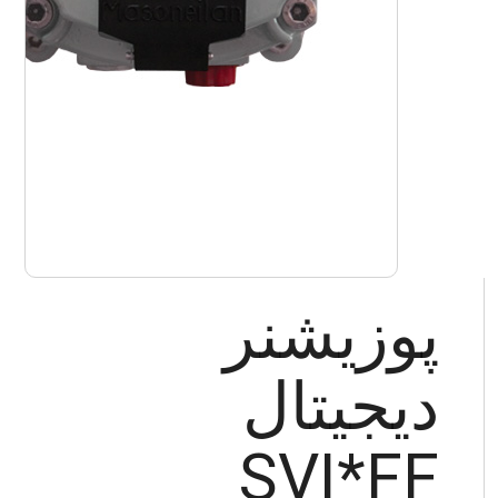
پوزیشنر
دیجیتال
SVI*FF