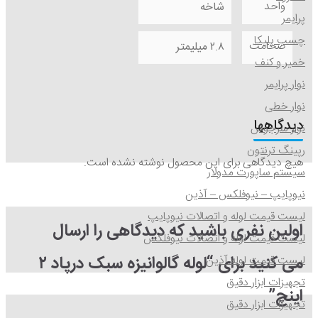
واحد
شاخه
پرایمر
چسب پلیکا
ضخامت
۲.۸ ميليمتر
خمیر و کنف
نوار پرایمر
نوار خطی
دیدگاهها
نوار سرجوش
رپینگ ترنتون
هیچ دیدگاهی برای این محصول نوشته نشده است.
سیستم ساپورت مدولار
نیوپایپ – نیوفلکس – آذین
لیست قیمت لوله و اتصالات نیوپایپ
اولین نفری باشید که دیدگاهی را ارسال
لیست قیمت لوله و اتصالات نیوفلکس
می کنید برای “لوله گالوانیزه سبک درپاد ۲
لیست قیمت لوله آذین
تجهیزات ابزار دقیق
اینچ”
تجهیزات ابزار دقیق