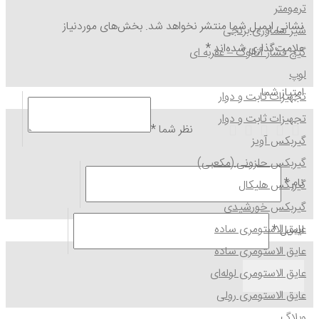
ترمومتر
نشانی ایمیل شما منتشر نخواهد شد.
بخش‌های موردنیاز
شیر سماوری برنجی
علامت‌گذاری شده‌اند
*
گیج فشار آنالوگ – عقربه ای
لوپ
امتیاز شما
تجهیزات ثابت و دوار
تجهیزات ثابت و دوار
نظر شما
*
گیربکس آویز
1 of 5 stars
2 of 5 stars
3 of 5 stars
4 of 5 stars
5 of 5 stars
گیربکس حلزونی (مکعبی)
نام
*
گیربکس هلیکال
گیربکس خورشیدی
عایق الاستومری ساده
ایمیل
*
عایق الاستومری ساده
عایق الاستومری لوله‌ای
عایق الاستومری رولی
وبلاگ