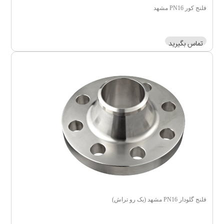
فلنج کور PN16 مشهد
تماس بگیرید
فلنج گلودار PN16 مشهد (یک رو تراش)