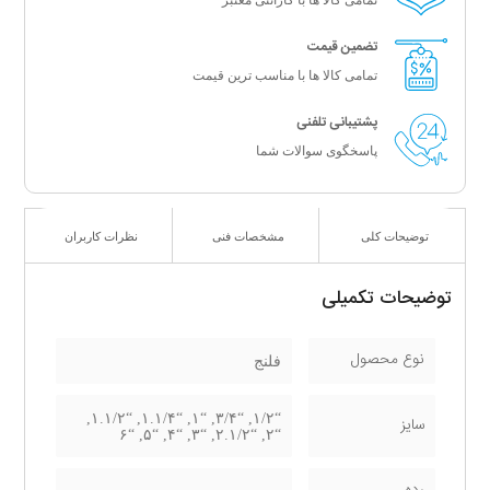
تمامی کالا ها با گارانتی معتبر
تضمین قیمت
تمامی کالا ها با مناسب ترین قیمت
پشتیبانی تلفنی
پاسخگوی سوالات شما
توضیحات کلی
مشخصات فنی
نظرات کاربران
توضیحات تکمیلی
نوع محصول
فلنج
“۱/۲, “۳/۴, “۱, “۱.۱/۴, “۱.۱/۲,
سایز
“۲, “۲.۱/۲, “۳, “۴, “۵, “۶