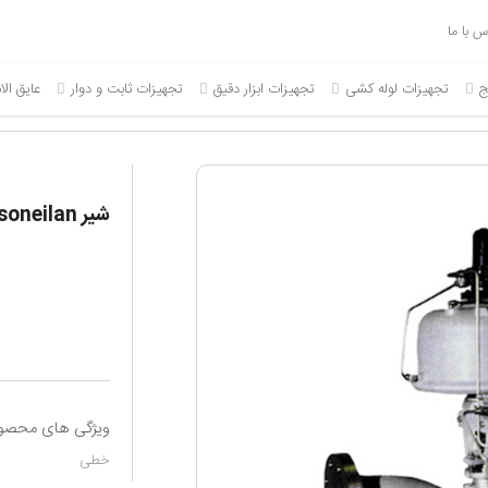
س با ما
ج
تجهیزات لوله کشی
تجهیزات ابزار دقیق
تجهیزات ثابت و دوار
عایق ال
شیر Masoneilan سری ۷۳۰۰۰ Sweep Angle
یپون
الکترود
ترمومتر
گیربکس آویز
گ
پرایمر
شیر سماوری برنجی
گیربکس حلزونی (مکعبی)
ت ولد
چسب پلیکا
گیج فشار
گیربکس خورشیدی
خمیر و کنف
لوپ
گیربکس هلیکال
ار
نوار تفلن
نوار پرایمر
ویژگی های محصو
نوار خطی
خطی
 ای سیاه
نوار سرجوش