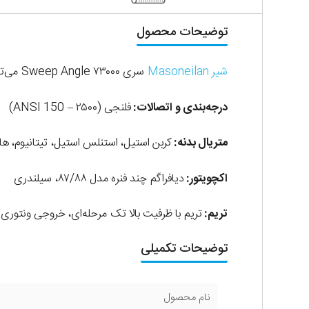
لوله درزدار سپنتا
اتصالات فشار قوی دند
توضیحات محصول
اتصالات فشار قوی ساک
شیر Masoneilan
سری ۷۳۰۰۰ Sweep Angle می‌تواند جریان‌های بسیار فرساینده و خورنده، جریان‌های فلشینگ و دو فاز را به خوبی کنترل نماید.
بر اساس نوع
درجه‌بندی و اتصالات:
فلنجی (ANSI 150 – ۲۵۰۰)
لوله گالوانیزه سبک
لوله گالوانیزه سنگین
متریال بدنه:
کربن استیل، استنلس استیل، تیتانیوم، ه
بر اساس برند
اکچویتور:
دیافراگم چند فنره مدل ۸۷/۸۸، سیلندری
لوله گالوانیزه سپنتا
تریم:
تریم با ظرفیت بالا تک مرحله‌ای، خروجی ونتوری
لوله گالوانیزه درپاد
توضیحات تکمیلی
لوله گالوانیزه ساوه
نام محصول