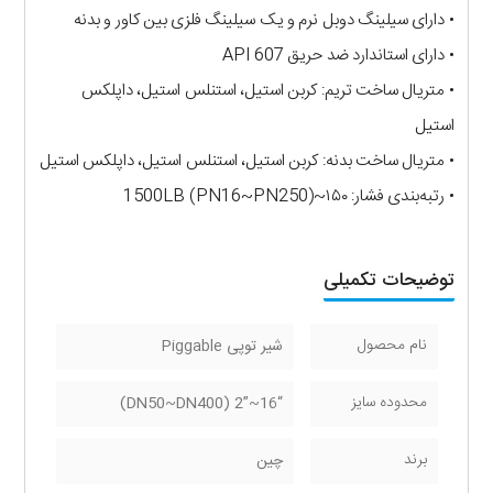
• دارای سیلینگ دوبل نرم و یک سیلینگ فلزی بین کاور و بدنه
• دارای استاندارد ضد حریق API 607
• متریال ساخت تریم: کربن استیل، استنلس استیل، داپلکس
استیل
• متریال ساخت بدنه: کربن استیل، استنلس استیل، داپلکس استیل
• رتبه‌بندی فشار: ۱۵۰~1500LB (PN16~PN250)
توضیحات تکمیلی
نام محصول
شیر توپی Piggable
محدوده سایز
“16~”2 (DN50~DN400)
برند
چین