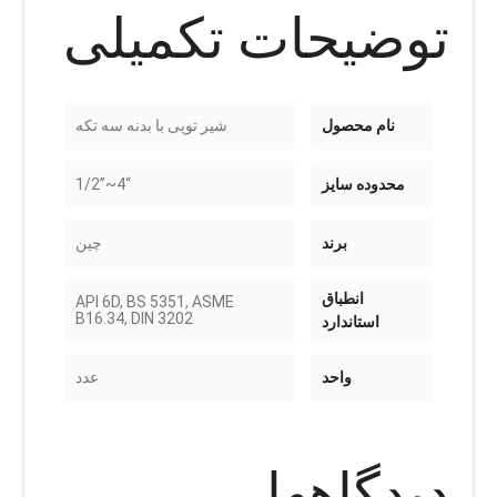
توضیحات تکمیلی
نام محصول
شیر توپی با بدنه سه تکه
محدوده سایز
“4~”1/2
برند
چین
انطباق
API 6D, BS 5351, ASME
B16.34, DIN 3202
استاندارد
واحد
عدد
دیدگاهها