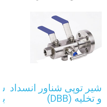
شیر توپی شناور انسداد
شی
و تخلیه (DBB)