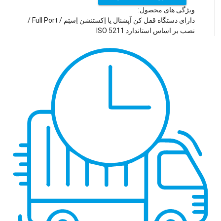
ویژگی های محصول:
دارای دستگاه قفل کن آپشنال یا اِکستنشن اِستِم / Full Port /
نصب بر اساس استاندارد ISO 5211