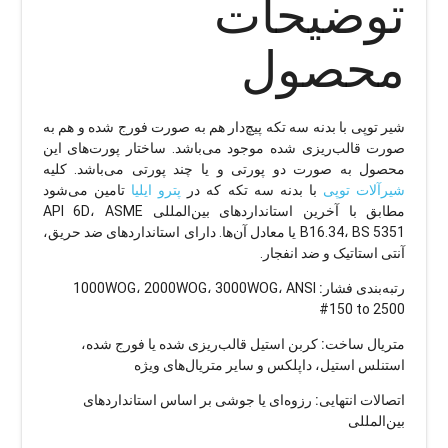
توضیحات
محصول
شیر توپی با بدنه سه تکه پیچ‌دار هم به صورت فورج شده و هم به
صورت قالب‌ریزی شده موجود می‌باشد. ساختار پورت‌های این
محصول به صورت دو پورتی و یا چند پورتی می‌باشد. کلیه
شیرآلات توپی
با بدنه سه تکه که در
پترو ایلیا
تامین می‌شود
مطابق با آخرین استانداردهای بین‌المللی API 6D، ASME
B16.34، BS 5351 یا معادل آن‌ها. دارای استانداردهای ضد حریق،
آنتی استاتیک و ضد انفجار.
رتبه‌بندی فشار:
1000WOG، 2000WOG، 3000WOG، ANSI
#150 to 2500
متریال ساخت:
کربن استیل قالب‌ریزی شده یا فورج شده،
استنلس استیل، داپلکس و سایر متریال‌های ویژه
اتصالات انتهایی:
رزوه‌ای یا جوشی بر اساس استانداردهای
بین‌المللی