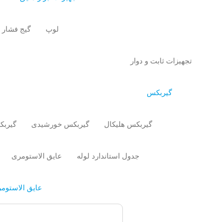
لوپ
گیج فشار
تجهیزات ثابت و دوار
گیربکس
گیربکس هلیکال
گیربکس خورشیدی
گیربک
جدول استاندارد لوله
عایق الاستومری
عایق الاستومر