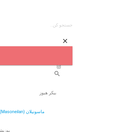
close
call
۰۲۶-۳۴۰۹۲۱۳۷
search
بیکر هیوز
ماسونیلان (Masoneilan)
پوزیشن