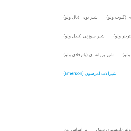
 (گلوب ولو)
شیر توپی (بال ولو)
ینر ولو)
شیر سوزنی (نیدل ولو)
ولو)
شیر پروانه ای (باترفلای ولو)
شیرآلات امرسون (Emerson)
وله مانیسمان سبک
بر اساس نوع