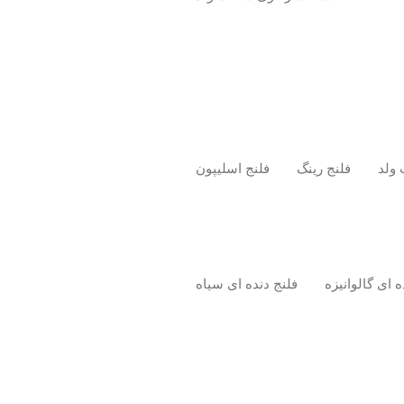
 ولد
فلنج رینگ
فلنج اسلیپون
ه ای گالوانیزه
فلنج دنده ای سیاه