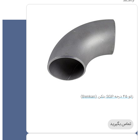
درباره ما
همکاری با ما
تماس با ما
جدول استاندارد لوله
زانو ۴۵ درجه SGP بنکن (Benkan)
تماس بگیرید